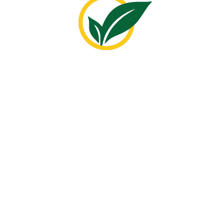
Prvé miesto za najvyššiu úžitkovosť mlieka v
regióne
31. 3. 2026
Po dvoch druhých miestach v rokoch 2024 a 2023 získalo
PD Čečejovce prvé miesto v úžitkovosti mlieka v regióne
Abov. V rámci východoslovenkého kraja sa umiestnilo na 5.
mieste.
Prečítať viac
Zdielať